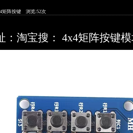
x4矩阵按键 浏览:52次
：淘宝搜： 4x4矩阵按键模